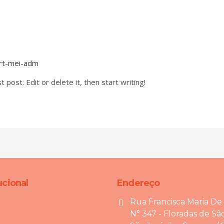
rt-mei-adm
post. Edit or delete it, then start writing!
ucional
Endereço
Rua Francisca Maria De
N° 347 - Floradas de Sã