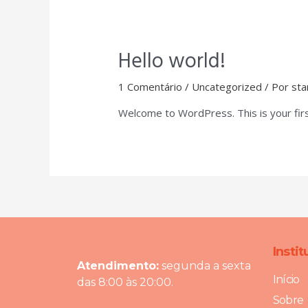
Hello world!
1 Comentário
/
Uncategorized
/ Por
sta
Welcome to WordPress. This is your first 
Instit
Atendimento:
segunda a sexta
Início
das 8:00 às 20:00.
Sobre