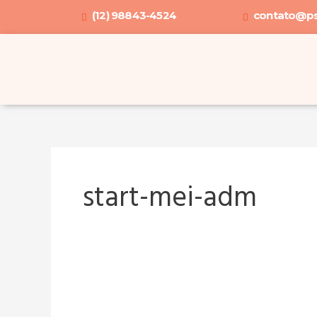
Ir
(12) 98843-4524
contato@ps
para
o
conteúdo
start-mei-adm