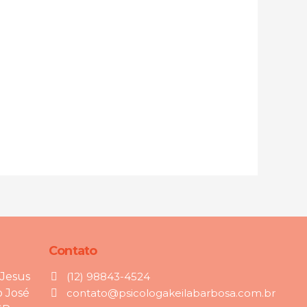
Contato
 Jesus
(12) 98843-4524
o José
contato@psicologakeilabarbosa.com.br