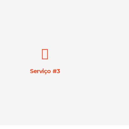
Lorem ipsum dolor sit amet,
consectetur adipiscing elit. Ut elit
tellus, luctus nec ullamcorper
mattis, pulvinar dapibus leo.
Serviço #3
Lorem ipsum dolor sit amet,
consectetur adipiscing elit. Ut elit
tellus, luctus nec ullamcorper
mattis, pulvinar dapibus leo.