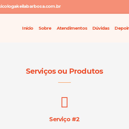
icologakeilabarbosa.com.br
Início
Sobre
Atendimentos
Dúvidas
Depoi
Serviços ou Produtos
Serviço #2