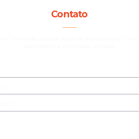
Contato
a? Gostaria de contratar alguns de nossos serviços? Então
agora mesmo e vamos bater um papo.