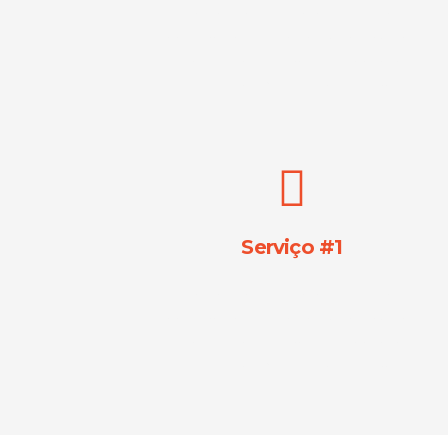
Lorem ipsum dolor sit amet,
consectetur adipiscing elit. Ut elit
tellus, luctus nec ullamcorper
mattis, pulvinar dapibus leo.
Serviço #1
Lorem ipsum dolor sit amet,
consectetur adipiscing elit. Ut elit
tellus, luctus nec ullamcorper
mattis, pulvinar dapibus leo.