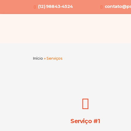
Ir
(12) 98843-4524
contato@ps
para
o
conteúdo
Início
»
Serviços
Serviço #1