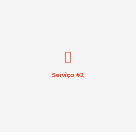
Lorem ipsum dolor sit amet,
consectetur adipiscing elit. Ut elit
tellus, luctus nec ullamcorper
mattis, pulvinar dapibus leo.
Serviço #2
Lorem ipsum dolor sit amet,
consectetur adipiscing elit. Ut elit
tellus, luctus nec ullamcorper
mattis, pulvinar dapibus leo.